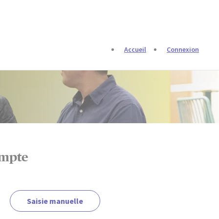
Accueil
Connexion
ompte
Upload CV later
Saisie manuelle