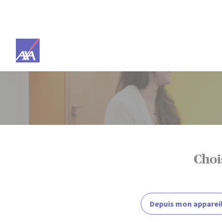
 content
Créer un compte
Choi
Upload CV file
Depuis mon apparei